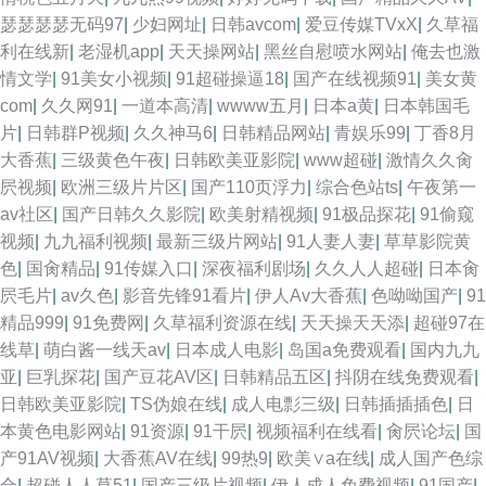
瑟瑟瑟瑟无码97
|
少妇网址
|
日韩avcom
|
爱豆传媒TVxX
|
久草福
利在线新
|
老湿机app
|
天天操网站
|
黑丝自慰喷水网站
|
俺去也激
情文学
|
91美女小视频
|
91超碰操逼18
|
国产在线视频91
|
美女黄
com
|
久久网91
|
一道本高清
|
wwww五月
|
日本a黄
|
日本韩国毛
片
|
日韩群P视频
|
久久神马6
|
日韩精品网站
|
青娱乐99
|
丁香8月
大香蕉
|
三级黄色午夜
|
日韩欧美亚影院
|
www超碰
|
激情久久肏
屄视频
|
欧洲三级片片区
|
国产110页浮力
|
综合色站ts
|
午夜第一
av社区
|
国产日韩久久影院
|
欧美射精视频
|
91极品探花
|
91偷窥
视频
|
九九福利视频
|
最新三级片网站
|
91人妻人妻
|
草草影院黄
色
|
国肏精品
|
91传媒入口
|
深夜福利剧场
|
久久人人超碰
|
日本肏
屄毛片
|
av久色
|
影音先锋91看片
|
伊人Av大香蕉
|
色呦呦国产
|
91
精品999
|
91免费网
|
久草福利资源在线
|
天天操天天添
|
超碰97在
线草
|
萌白酱一线天av
|
日本成人电影
|
岛国a免费观看
|
国内九九
亚
|
巨乳探花
|
国产豆花AV区
|
日韩精品五区
|
抖阴在线免费观看
|
日韩欧美亚影院
|
TS伪娘在线
|
成人电彯三级
|
日韩插插插色
|
日
本黄色电影网站
|
91资源
|
91干屄
|
视频福利在线看
|
肏屄论坛
|
国
产91AV视频
|
大香蕉AV在线
|
99热9
|
欧美∨a在线
|
成人国产色综
合
|
超碰人人草51
|
国产三级片视频
|
伊人成人免费视频
|
91国产
|