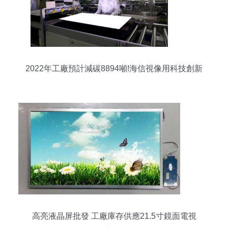
2022年工廠預計減碳8894噸!海信視像用科技創新
助力“雙碳”目標達成
高亮液晶屏批發 工廠庫存供應21.5寸鏡面電視