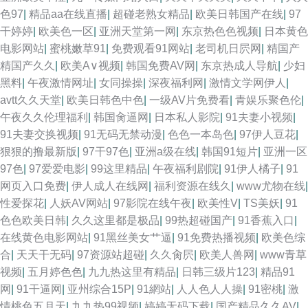
色97
|
精品aa在线直播
|
超碰老熟女精品
|
欧美日韩国产在线
|
97
干婷婷
|
欧美色一区
|
亚洲天堂第一网
|
东京热色色视频
|
日本黄色
电影网站
|
蜜桃嫩草91
|
免费观看91网站
|
老司机日屄网
|
精国产
精国产久久
|
欧美A∨视频
|
韩国免费AV网
|
东京热成人导航
|
少妇
黑料
|
午夜激情网址
|
女同操操
|
深夜福利网
|
激情文学网伊人
|
avtt久久天堂
|
欧美日韩色中色
|
一级AV片免费看
|
青娱乐聚色伦
|
午夜久久伦理福利
|
韩国肏逼网
|
日本私人影院
|
91夫妻小视频
|
91夫妻交换视频
|
91无码无禁动漫
|
色色一本岛色
|
97伊人豆花
|
狠狠的撸最新版
|
97干97色
|
亚洲a级在线
|
韩国91短片
|
亚洲一区
97色
|
97爱爱电影
|
99这里精品
|
午夜福利剧院
|
91伊人橘子
|
91
网页入口免费
|
伊人成人在线网
|
福利资源在线久
|
www尤物在线
|
性爱探花
|
人妖AV网站
|
97影院在线午夜
|
欧美性V
|
TS美妖
|
91
色色欧美日韩
|
久久这里都是极品
|
99热超碰国产
|
91香蕉入口
|
在线黄色电影网站
|
91黑丝美女艹逼
|
91免费热播视频
|
欧美色综
合
|
天天干无码
|
97资源站超碰
|
久久肏屄
|
欧美人兽网
|
www青草
视频
|
五月婷色色
|
九九热这里有精品
|
日韩三级片123
|
精品91
网
|
91干逼网
|
亚州综合15P
|
91網站
|
人人色人人操
|
91密桃
|
激
情桃色五月天
|
九九热99视频
|
婷婷无码下载
|
国产精品久久AV
|