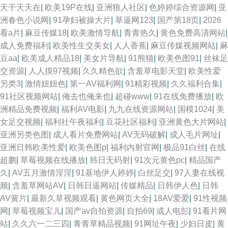
天干天天在
|
欧美19P在线
|
亚洲狼人社区
|
色婷婷综合资源网
|
亚
洲春色小说网
|
91孕妇被操大片
|
草逼网123
|
国产第18页
|
2026
看a片
|
麻豆传媒18
|
欧美激情导航
|
青青热久
|
黄色免费高清网站
|
成人免费福利
|
欧美性生交美女
|
人人香蕉
|
麻豆传媒视频网站
|
麻
豆aa
|
欧美成人精品18
|
美女片导航
|
91熊猫
|
欧美色图91
|
丝袜足
交资源
|
人人摸97视频
|
久久精色欲
|
含羞草电影天堂
|
欧美性爱
另类3
|
激情妞妞色
|
第一AV福利网
|
91精彩视频
|
久久福利合集
|
91社区视频网站
|
俺去也俺来也
|
超碰www
|
91在线免费播放
|
欧
洲精品免费视频
|
福利AV电影
|
九九在线资源网站
|
国模1024
|
美
女足交视频
|
福利社午夜福利
|
豆花社区福利
|
亚洲黄色大片网站
|
亚洲另类色图
|
成人看片免费网站
|
AV无码破解
|
成人毛片网址
|
亚洲日韩欧美性爱
|
欧美色图p
|
福利内射官网
|
极品91白丝
|
在线
超鹏
|
草莓视频在线播放
|
韩日无码射
|
91次元黄色pc
|
精品国产
久
|
AV五月激情淫淫
|
91基地伊人婷婷
|
白丝足交
|
97人妻在线视
频
|
含羞草网站AV
|
日韩日逼网站
|
传媒精品
|
日韩伊人色
|
日韩
AV簧片
|
最新久草视频观看
|
黄色网页大全
|
18AV爱爱
|
91性视频
网
|
草莓视频宝儿
|
国产av自拍资源
|
自拍69
|
成人电彭
|
91看片网
站
|
久久六一二三四
|
青青草精品视频
|
91网址午夜
|
少妇日皮
|
黄