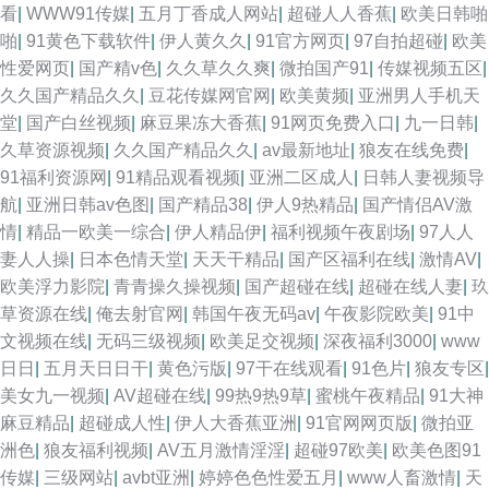
看
|
WWW91传媒
|
五月丁香成人网站
|
超碰人人香蕉
|
欧美日韩啪
啪
|
91黄色下载软件
|
伊人黄久久
|
91官方网页
|
97自拍超碰
|
欧美
性爱网页
|
国产精v色
|
久久草久久爽
|
微拍国产91
|
传媒视频五区
|
久久国产精品久久
|
豆花传媒网官网
|
欧美黄频
|
亚洲男人手机天
堂
|
国产白丝视频
|
麻豆果冻大香蕉
|
91网页免费入口
|
九一日韩
|
久草资源视频
|
久久国产精品久久
|
av最新地址
|
狼友在线免费
|
91福利资源网
|
91精品观看视频
|
亚洲二区成人
|
日韩人妻视频导
航
|
亚洲日韩av色图
|
国产精品38
|
伊人9热精品
|
国产情侣AV激
情
|
精品一欧美一综合
|
伊人精品伊
|
福利视频午夜剧场
|
97人人
妻人人操
|
日本色情天堂
|
天天干精品
|
国产区福利在线
|
激情AV
|
欧美浮力影院
|
青青操久操视频
|
国产超碰在线
|
超碰在线人妻
|
玖
草资源在线
|
俺去射官网
|
韩国午夜无码av
|
午夜影院欧美
|
91中
文视频在线
|
无码三级视频
|
欧美足交视频
|
深夜福利3000
|
www
日日
|
五月天日日干
|
黄色污版
|
97干在线观看
|
91色片
|
狼友专区
|
美女九一视频
|
AV超碰在线
|
99热9热9草
|
蜜桃午夜精品
|
91大神
麻豆精品
|
超碰成人性
|
伊人大香蕉亚洲
|
91官网网页版
|
微拍亚
洲色
|
狼友福利视频
|
AV五月激情淫淫
|
超碰97欧美
|
欧美色图91
传媒
|
三级网站
|
avbt亚洲
|
婷婷色色性爱五月
|
www人畜激情
|
天