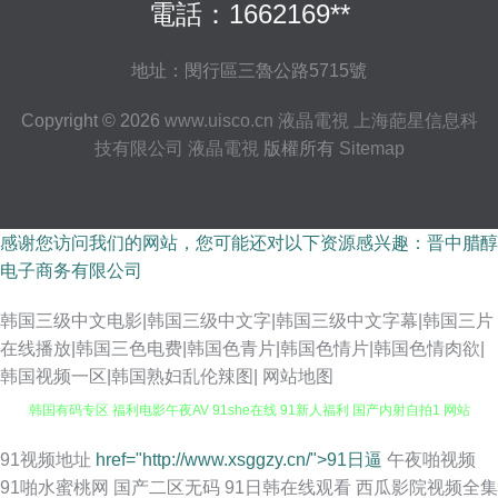
電話：1662169**
地址：閔行區三魯公路5715號
Copyright © 2026
www.uisco.cn
液晶電視
上海葩星信息科
技有限公司
液晶電視
版權所有
Sitemap
感谢您访问我们的网站，您可能还对以下资源感兴趣：晋中腊醇
电子商务有限公司
韩国三级中文电影|韩国三级中文字|韩国三级中文字幕|韩国三片
在线播放|韩国三色电费|韩国色青片|韩国色情片|韩国色情肉欲|
韩国视频一区|韩国熟妇乱伦辣图|
网站地图
韩国有码专区 福利电影午夜AV 91she在线 91新人福利 国产内射自拍1 网站
美女色色欧美 在线不卡久热涩 午夜影院老司机 黄色色情网站 午夜性福利 91
91视频地址
href="http://www.xsggzy.cn/">91日逼
午夜啪视频
91啪水蜜桃网
国产二区无码
91日韩在线观看
西瓜影院视频全集