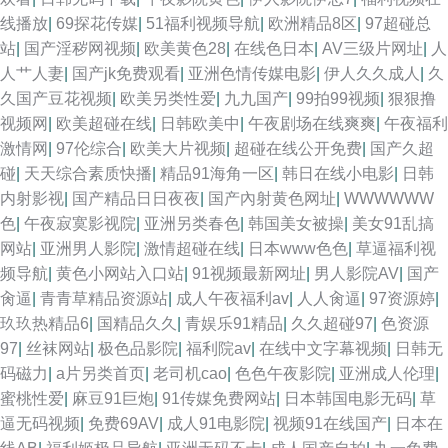
网址二区 91视频免费看 色色九一综合 午夜性福利 久草男女 伊人久久大香
线播放
|
69探花传媒
|
51福利视频导航
|
欧洲精品8区
|
97超碰总
站
|
国产淫秽网视频
|
欧美黄色28
|
在线色日本
|
AV三级片网址
|
人
wwww国产 国产肏屄中文 黄色精品网 另类图综丁香五月 日韩AV免费 五月天
人艹人妻
|
国产jk免费观看
|
亚洲色情传媒电影
|
伊人久久成人
|
久
久国产豆花视频
|
欧美另类性爱
|
九九国产
|
99拍99视频
|
狠狠撸
影院av AV福利午夜导航 91视频精品 黄色小网战 青草成人网站 天天久久视
视频网
|
欧美超碰在线
|
日韩欧美中
|
午夜剧场在线爽爽
|
午夜福利
激情网
|
97伦综合
|
欧美大片视频
|
超碰在线公开免费
|
国产久超
频 久久g热 亚州午夜AV 人人摸人人搞 国产福利久久 国精品伦区 九一刺激 久
碰
|
天天综合素质快播
|
精品91海角一区
|
韩日在线小电影
|
日韩
内射影视
|
国产精品日日夜夜
|
国产內射黄色网址
|
WWWWWW
久伊人亚洲 香焦久久福利院 91免费看片白丝 欧美女主播导航网 岛国福利导
色
|
午夜寂寞影视院
|
亚洲另类春色
|
韩国美女被操
|
美女91乱搞
网站
|
亚洲男人影院
|
激情超碰在线
|
日本www色色
|
草逼福利视
航 精东A片 欧美性爱A片 国产a算你色视频 黄色18禁视频 熟女风骚福利导航
频导航
|
黄色小网站入口站
|
91视频最新网址
|
男人影院AV
|
国产
肏逼
|
青青草精品资源站
|
成人午夜福利av
|
人人肏逼
|
97资源婷
|
久久福利社 日韩欧美中文 97AV中文字幕 欧美性爱一区 欧美中文成人 97在
玖玖热精品6
|
国精品久久
|
青娱乐91精品
|
久久超碰97
|
色资源
97
|
丝袜网站
|
极色品影院
|
福利院av
|
在线中文字幕视频
|
日韩无
线观看 玖玖大香蕉老司机 成人小电影91 亚洲人妻中出 久草免费色站 巨乳jk
码磁力
|
a片另类首页
|
老司机cao
|
色色午夜影院
|
亚洲成人伦理
|
蜜桃性爱
|
麻豆91巨炮
|
91传媒免费网站
|
日本韩国电影无码
|
草
被后入 日韩成人性交 五月四房色播婷婷 亚洲偷牌自拍 91人妻国产丝袜 91传
逼无码视频
|
免费69AV
|
成人91电影院
|
视频91在线国产
|
日本在