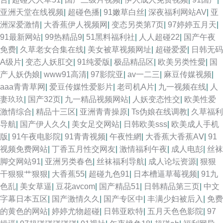
亚洲天堂在线视频
|
超碰色播
|
91嫩草白丝
|
深夜福利网站AV
|
亚
洲深爱激情
|
大香蕉伊人视频网
|
变态另类第7页
|
97婷婷五月天
|
91最新网站
|
99热精品9
|
51黑料福利社
|
人人超碰22
|
国产午夜
免费
|
久草老女合集在线
|
美女被草视频网址
|
超碰爱爱
|
日韩无码
A级片
|
变态人妖肛交
|
91纯爱版
|
极品精品区
|
欧美另类性愛
|
国
产人妖伪娘
|
www91高清
|
97影院亚
|
av一二三
|
麻豆传媒视频
|
aaa青青草网
|
爱豆传媒性爱影片
|
老司机A片
|
九一视频在线
|
人
妻玖玖
|
国产32页
|
九一精品视频网站
|
人妖变态性交
|
欧美性爱
激情综合
|
精品十三区
|
亚洲青青操原
|
Ts伪娘在线调教
|
久草福利
导航
|
国产伊人久久
|
美女足交网站
|
日韩欧美sss
|
欧美成人手机
版
|
91午夜电影院
|
91青青视频
|
午夜性網
|
大香蕉大香蕉AⅤ
|
91
视频免费网站
|
丁香五月性交网友
|
激情福利午夜
|
成人电彭
|
丝袜
脚交网站91
|
亚洲另类春色
|
丝袜福利导航
|
成人论坛资源
|
狠狠
干狠狠艹狠狠
|
大香蕉55
|
超碰九色91
|
日本槽逼草莓视频
|
91九
色乱
|
美女草逼
|
豆花avcom
|
国产精品51
|
日韩精品第三页
|
中文
字幕日本五区
|
国产激情久久
|
国产专区中
|
丰满少妇被后入
|
免费
的黄色的网站
|
婷婷尤物超碰
|
日韩亚欧特
|
五月天色色影院
|
97