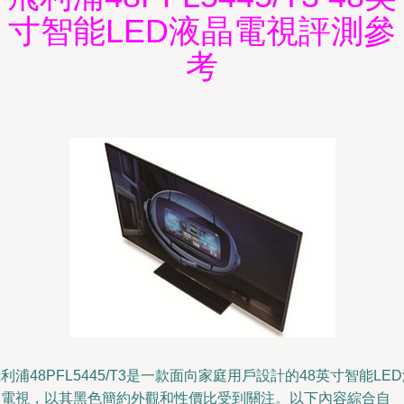
寸智能LED液晶電視評測參
考
利浦48PFL5445/T3是一款面向家庭用戶設計的48英寸智能LE
晶電視，以其黑色簡約外觀和性價比受到關注。以下內容綜合自