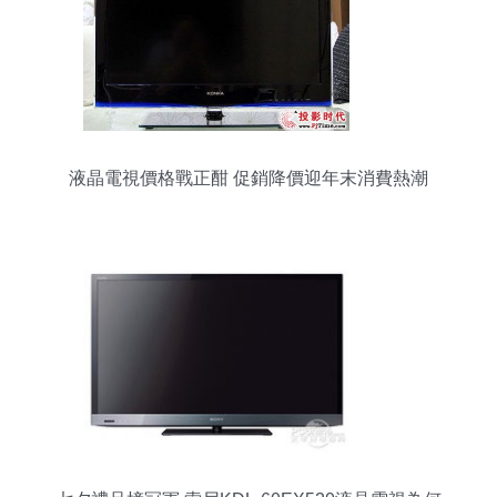
液晶電視價格戰正酣 促銷降價迎年末消費熱潮