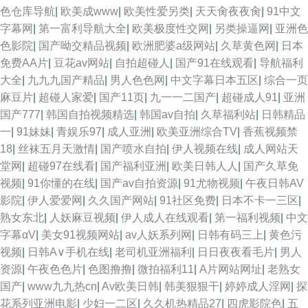
色仓库导航
|
欧美成www
|
欧美性爱另类
|
天天肏夜夜肏
|
91中文
字幕网
|
第一富利导航大全
|
欧美极度性交网
|
另类操逼网
|
亚洲色
色影院
|
国产呦交精品视频
|
欧洲肥婆a级网站
|
久草黄色网
|
日本
免费AA片
|
豆花av网站
|
自拍超碰人
|
国产91在线观看
|
导航福利
大全
|
九九九国产精品
|
男人色色网
|
中文字幕日本五区
|
综合一页
麻豆片
|
超碰人家爱
|
国产11页
|
九一一二国产
|
超碰成人91
|
亚洲
国产777
|
韩国自拍视频精选
|
韩国av自拍
|
久草福利站
|
日韩精品
一
|
91妹妹
|
青娱乐97
|
成人亚洲
|
欧美亚洲综合TV
|
香蕉视频禁
18
|
丝袜五月天激情
|
国产喷水自拍
|
伊人视频在线
|
成人网站天
堂网
|
超碰97在线看
|
国产福利亚洲
|
欧美日韩人人
|
国产久草免
视频
|
91你懂的在线
|
国产av自拍资源
|
91尤物视频
|
午夜日韩AV
影院
|
伊人爱爱网
|
久久国产网站
|
91社区免费
|
日本不卡一三区
|
熟女东北
|
人妖麻豆视频
|
伊人成人在线观看
|
第一福利视频
|
中文
字幕αV
|
美女91视频网站
|
av人妖系列网
|
日韩有码三上
|
黄色污
视频
|
日韩A∨手机在线
|
老司机亚洲福利
|
日日夜夜看毛片
|
男人
资源
|
午夜色色片
|
色图撸撸
|
微拍福利11
|
A片网站网址
|
老熟女
国产
|
www九九热cn
|
Av欧美日韩
|
韩美狠狠干
|
婷婷成人淫网
|
探
花系列亚洲电影
|
少妇一二区
|
久久机热精品27
|
四虎影院色
|
五