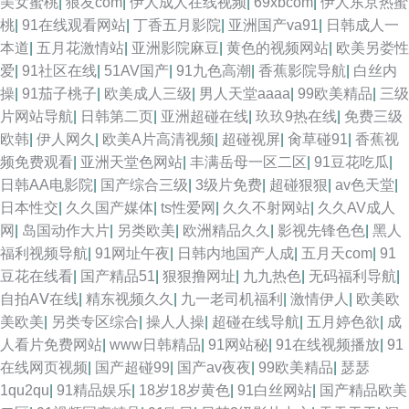
美女蜜桃
|
狼友com
|
伊人成人在线视频
|
69xbcom
|
伊人东京热蜜
桃
|
91在线观看网站
|
丁香五月影院
|
亚洲国产va91
|
日韩成人一
本道
|
五月花激情站
|
亚洲影院麻豆
|
黄色的视频网站
|
欧美另娄性
爱
|
91社区在线
|
51AV国产
|
91九色高潮
|
香蕉影院导航
|
白丝内
操
|
91茄子桃子
|
欧美成人三级
|
男人天堂aaaa
|
99欧美精品
|
三级
片网站导航
|
日韩第二页
|
亚洲超碰在线
|
玖玖9热在线
|
免费三级
欧韩
|
伊人网久
|
欧美A片高清视频
|
超碰视屏
|
肏草碰91
|
香蕉视
频免费观看
|
亚洲天堂色网站
|
丰满岳母一区二区
|
91豆花吃瓜
|
日韩AA电影院
|
国产综合三级
|
3级片免费
|
超碰狠狠
|
av色天堂
|
日本性交
|
久久国产媒体
|
ts性爱网
|
久久不射网站
|
久久AV成人
网
|
岛国动作大片
|
另类欧美
|
欧洲精品久久
|
影视先锋色色
|
黑人
福利视频导航
|
91网址午夜
|
日韩内地国产人成
|
五月天com
|
91
豆花在线看
|
国产精品51
|
狠狠撸网址
|
九九热色
|
无码福利导航
|
自拍AⅤ在线
|
精东视频久久
|
九一老司机福利
|
激情伊人
|
欧美欧
美欧美
|
另类专区综合
|
操人人操
|
超碰在线导航
|
五月婷色欲
|
成
人看片免费网站
|
www日韩精品
|
91网站秘
|
91在线视频播放
|
91
在线网页视频
|
国产超碰99
|
国产av夜夜
|
99欧美精品
|
瑟瑟
1qu2qu
|
91精品娱乐
|
18岁18岁黄色
|
91白丝网站
|
国产精品欧美