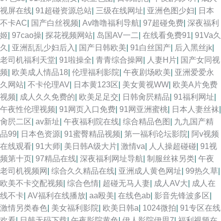
炮视频在线 精品91网 自慰喷水网站 男同看片 香蕉食品 午夜福利站 AV淫网
视屏在线
|
91超碰资源总站
|
三级在线网址
|
亚洲色图少妇
|
日本
不卡AC
|
国产白丝视频
|
Av噜噜福利导航
|
97超碰免费
|
深夜福利
欧美人Z0Z0 狼人色大香蕉 日本色情网站 国产极品性爱 91n新网址 久久护士
姬
|
97cao操
|
探花视频网站
|
岛国AV一二
|
在线看免费91
|
91Va久
久
|
亚洲乱乱少妇后入
|
国产日韩欧美
|
91白丝国产
|
后入黑丝jk
|
总站 色婷婷激情网 久草网站欧美 99热9 国产精品福利社 91国产TS 午夜福
老司机福利天堂
|
91啦操全
|
青青综合操网
|
人妻H片
|
国产女同视
频
|
欧美成人情品18
|
伦理福利影院
|
午夜剧场欧美
|
亚洲爱爱永
利姬 午夜黄色剧场 午夜香蕉剧场 欧美午夜剧场 国产精品第5页 天堂91网 麻
久网站
|
不卡伦理AV
|
日本黄123区
|
美女黄视WW
|
欧美A片免费
视频
|
成人久久免费的
|
欧美足足交
|
日韩肏屄精品
|
91福利网址
|
豆精久久 午夜福利剧院 在线A片导航 麻豆精品123 日韩www 91黄在线观看
午夜性伦理视频
|
91网页入口免费
|
91网亚洲蜜桃
|
日本人妻丝袜
|
肏屄二区
|
av新址
|
午夜福利院在线
|
综合精品色图
|
九九国产精
网 在线h片 91V观看视频 精东视频传媒 午夜污福利 97好色 av福利区 探花精
品99
|
日本色资源
|
91蜜臀精品视频
|
第一福利论坛影院
|
阿v视频
在线观看
|
91大师
|
美日韩A级大片
|
激情va
|
人人操超碰碰
|
91视
品系列 色自拍导航 性爱三级视频 变态另类第4页 av在线资源 久草在线免费
频第十页
|
97精品在线
|
深夜福利网址导航
|
制服丝袜另类
|
午夜
老司机视频网
|
综合久久精品在线
|
亚洲成人黄色网址
|
99热久草
|
色站 在线看污网站视频 操逼大片韩国 久久青草国产 欧美日韩啊V 97超碰婷
欧美不卡交配视频
|
综合色情
|
超碰无马人妻
|
成人AV大
|
成人在
线不卡
|
AV福利在线播放
|
aa殴美
|
在线色ab
|
影音先锋波多区
|
婷 九一豆花 天天干天操 在线视频97 黑丝巨乳老师被艹 亚洲限制级AV 久久
激情另类春色
|
美女福利影院
|
欧美日韩a
|
1024微拍
|
91专区在线
欢看
|
日韩无码下载
|
午夜影院黄色
|
伊人影院伊思7
|
福利视频在