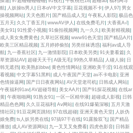
操逼
|
97超碰碰碰碰碰
|
91视社
|
午夜桃色18
|
超碰ab
|
福利网导
航
|
人妖操ts男人
|
日本αV中文字幕
|
豆花视频不卡
|
伊人97
|
男女
操视频网站
|
天天色图片
|
国产精品成人无
|
午夜私人影院
|
极品色
五月天
|
久久丁香五月
|
wwwAV伊人
|
在线免费毛片
|
大香蕉A√
|
美女91
|
91性爱小视频
|
91偷拍视频网
|
九一久久
|
欧美射精视频
|
成人美女免费黄色
|
久草社区视频
|
www91色天堂
|
国产精品A片
|
欧美三区精品视频
|
五月婷婷偷拍
|
另类丝袜诱惑
|
福利av成人导
航
|
九一香蕉社区
|
九一激情影院
|
日本欧美另类
|
91夫妻看篇
|
久
草资源站AV
|
超碰天天干
|
A级无毛
|
99热久草精品
|
人碰人操
|
日
韩无遮挡
|
欧美熟妇bbw
|
黄色性情网站
|
亚洲欧美千涩
|
91在线观
看视频
|
中文字幕51黑料
|
成人午夜国产天堂
|
av不卡电影
|
亚洲
色情操逼网
|
国产日日夜夜网站
|
AV天堂老司机
|
日韩成人网站
|
午夜福利91av
|
AV超碰导航
|
美女AA片
|
国产91探花视频
|
在线ar
黄
|
午夜啪啪网
|
91熟女91
|
一区一区精华液
|
超碰成人影视
|
日韩
精品色色网
|
久久豆花福利
|
Aⅴ网站
|
在线91爆菊深喉
|
五月天激
情社区
|
91豆花网页跳转
|
97在线超碰
|
亚洲天黄色天堂
|
人妖伪
娘免费
|
ts人妖另类在线
|
97搞97干在线
|
91露脸双飞
|
国产精品
播放
|
成人AV资源网站
|
九一叉叉叉免费看
|
四虎色影音
|
日韩新