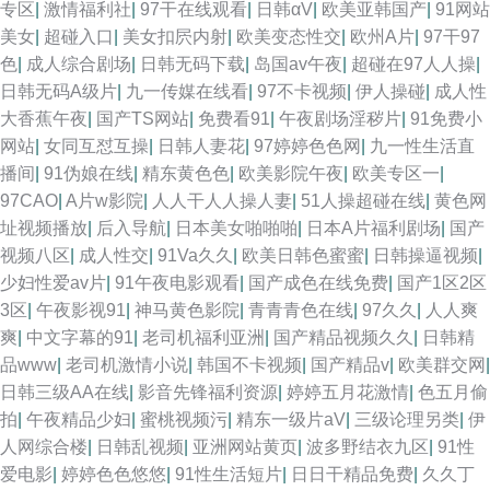
专区
|
激情福利社
|
97干在线观看
|
日韩αV
|
欧美亚韩国产
|
91网站
美女
|
超碰入口
|
美女扣屄内射
|
欧美变态性交
|
欧州A片
|
97干97
色
|
成人综合剧场
|
日韩无码下载
|
岛国av午夜
|
超碰在97人人操
|
日韩无码A级片
|
九一传媒在线看
|
97不卡视频
|
伊人操碰
|
成人性
大香蕉午夜
|
国产TS网站
|
免费看91
|
午夜剧场淫秽片
|
91免费小
网站
|
女同互怼互操
|
日韩人妻花
|
97婷婷色色网
|
九一性生活直
播间
|
91伪娘在线
|
精东黄色色
|
欧美影院午夜
|
欧美专区一
|
97CAO
|
A片w影院
|
人人干人人操人妻
|
51人操超碰在线
|
黄色网
址视频播放
|
后入导航
|
日本美女啪啪啪
|
日本A片福利剧场
|
国产
视频八区
|
成人性交
|
91Va久久
|
欧美日韩色蜜蜜
|
日韩操逼视频
|
少妇性爱av片
|
91午夜电影观看
|
国产成色在线免费
|
国产1区2区
3区
|
午夜影视91
|
神马黄色影院
|
青青青色在线
|
97久久
|
人人爽
爽
|
中文字幕的91
|
老司机福利亚洲
|
国产精品视频久久
|
日韩精
品www
|
老司机激情小说
|
韩国不卡视频
|
国产精品v
|
欧美群交网
|
日韩三级AA在线
|
影音先锋福利资源
|
婷婷五月花激情
|
色五月偷
拍
|
午夜精品少妇
|
蜜桃视频污
|
精东一级片aV
|
三级论理另类
|
伊
人网综合楼
|
日韩乱视频
|
亚洲网站黄页
|
波多野结衣九区
|
91性
爱电影
|
婷婷色色悠悠
|
91性生活短片
|
日日干精品免费
|
久久丁