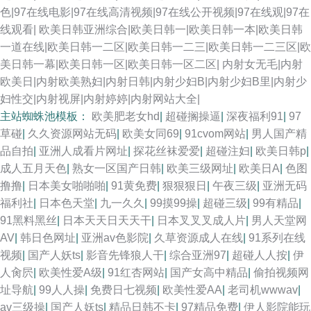
白丝内操 97人人上超碰 91精品一区 伊人成人婷婷 亚洲十八岁黄色片 在綫艹
色|97在线电影|97在线高清视频|97在线公开视频|97在线观|97在
线观看|
欧美日韩亚洲综合|欧美日韩一|欧美日韩一本|欧美日韩
擦自拍 香蕉爱爱网 91热视 午夜剧院爽爽 五月天激情黄色网 青青操男人的天
一道在线|欧美日韩一二区|欧美日韩一二三|欧美日韩一二三区|欧
美日韩一幕|欧美日韩一区|欧美日韩一区二区|
内射女无毛|内射
堂 91網站 91线上 日韩新片一区二区 97资源国产 国产妞干网 操少妇小逼综
欧美日|内射欧美熟妇|内射日韩|内射少妇B|内射少妇B里|内射少
妇性交|内射视屏|内射婷婷|内射网站大全|
合网 韩国无码黄 91新视频 国产在线网站 av福利资源导航 色色五月激情网
主站蜘蛛池模板：
欧美肥老女hd
|
超碰搁操逼
|
深夜福利91
|
97
草碰
|
久久资源网站无码
|
欧美女同69
|
91cvom网站
|
男人国产精
欧美黑人大吊视频 91爱爱Tv 欧美肥B 69大伊人 四虎影院色 97人妻色色 欧
品自拍
|
亚洲人成看片网址
|
探花丝袜爱爱
|
超碰注妇
|
欧美日韩p
|
成人五月天色
|
熟女一区国产日韩
|
欧美三级网址
|
欧美日A
|
色图
美爽爽 欧美偷偷撸 色先锋AV导航 黑丝露出高潮 深夜福利视频网址 狠狠色
撸撸
|
日本美女啪啪啪
|
91黄免费
|
狠狠狠日
|
午夜三级
|
亚洲无码
福利社
|
日本色天堂
|
九一久久
|
99摸99操
|
超碰三级
|
99有精品
|
97欧美 九九精品一级 韩国限制级不卡 a女v片电影探花 人妖色色狼网站 欧美
91黑料黑丝
|
日本天天日天天干
|
日本叉叉叉成人片
|
男人天堂网
AV
|
韩日色网址
|
亚洲av色影院
|
久草资源成人在线
|
91系列在线
精品区 韩国AV导航 黄色超碰 成人久久免费 国永久视频 日本精品中文字幕
视频
|
国产人妖ts
|
影音先锋狼人干
|
综合亚洲97
|
超碰人人按
|
伊
人肏屄
|
欧美性爱A级
|
91红杏网站
|
国产女高中精品
|
偷拍视频网
91巨炮永久 AV国际电影网站 国产精品爽爽网站 东方av一区黑料 精品日韩一
址导航
|
99人人操
|
免费日七视频
|
欧美性爱AA
|
老司机wwwav
|
av三级操
|
国产人妖ts
|
精品日韩不卡
|
97精品免费
|
伊人影院能玩