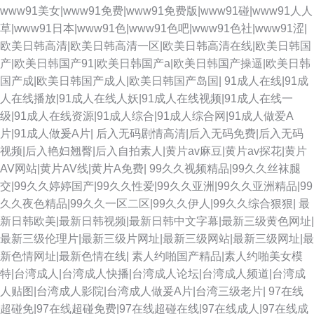
成人蜜桃在线 超碰在线69 91极品网站 成人午夜福利av 三级成年在线 在线
www91美女|www91免费|www91免费版|www91碰|www91人人
草|www91日本|www91色|www91色吧|www91色社|www91涩|
91观看 福利社免费视频 jk白丝被射 在线成人影片 91社区入口免费 国产精品
欧美日韩高清|欧美日韩高清一区|欧美日韩高清在线|欧美日韩国
产|欧美日韩国产91|欧美日韩国产a|欧美日韩国产操逼|欧美日韩
熟 亚州撸撸成人网站 久久在线伊人 91精品丝袜久久 黄色电影导航 久久综合
国产成|欧美日韩国产成人|欧美日韩国产岛国|
91成人在线|91成
人在线播放|91成人在线人妖|91成人在线视频|91成人在线一
日韩精品三区 免费黑丝自慰网 伊人春色影院 人妻福利老司机 超碰在线99 ts
级|91成人在线资源|91成人综合|91成人综合网|91成人做爱A
片|91成人做爰A片|
后入无码剧情高清|后入无码免费|后入无码
人妖交友网站 91磨菇网 97婷婷五月天 爱豆午夜福利影院 avbt亚洲 麻豆免费
视频|后入艳妇翘臀|后入自拍素人|黄片av麻豆|黄片av探花|黄片
AV网站|黄片AV线|黄片A免费|
99久久视频精品|99久久丝袜腿
在线毛片 91官网 97色伦影院 97性交 蜜桃97夜夜做亚 91热爆伪娘 久草资源
交|99久久婷婷国产|99久久性爱|99久久亚洲|99久久亚洲精品|99
久久夜色精品|99久久一区二区|99久久伊人|99久久综合狠狠|
最
福利在线 欧美精品视 九九色色七七香蕉 超碰在线观看99 91熟女丝袜资源 国
新日韩欧美|最新日韩视频|最新日韩中文字幕|最新三级黄色网址|
最新三级伦理片|最新三级片网址|最新三级网站|最新三级网址|最
产传媒专区 国产视频25页 免费操性逼色 天天干视频毛片 亚洲小说网 国产精
新色情网址|最新色情在线|
素人约啪国产精品|素人约啪美女模
特|台湾成人|台湾成人快播|台湾成人论坛|台湾成人频道|台湾成
品色色 午夜剧场老司机 日韩精品三区 色天堂91 日韩vt中文 91免费国产视频
人贴图|台湾成人影院|台湾成人做爰A片|台湾三级老片|
97在线
超碰免|97在线超碰免费|97在线超碰在线|97在线成人|97在线成