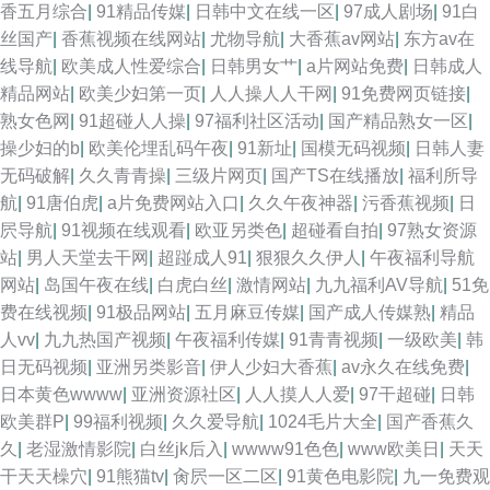
香五月综合
|
91精品传媒
|
日韩中文在线一区
|
97成人剧场
|
91白
丝国产
|
香蕉视频在线网站
|
尤物导航
|
大香蕉av网站
|
东方av在
线导航
|
欧美成人性爱综合
|
日韩男女艹
|
a片网站免费
|
日韩成人
精品网站
|
欧美少妇第一页
|
人人操人人干网
|
91免费网页链接
|
熟女色网
|
91超碰人人操
|
97福利社区活动
|
国产精品熟女一区
|
操少妇的b
|
欧美伦埋乱码午夜
|
91新址
|
国模无码视频
|
日韩人妻
无码破解
|
久久青青操
|
三级片网页
|
国产TS在线播放
|
福利所导
航
|
91唐伯虎
|
a片免费网站入口
|
久久午夜神器
|
污香蕉视频
|
日
屄导航
|
91视频在线观看
|
欧亚另类色
|
超碰看自拍
|
97熟女资源
站
|
男人天堂去干网
|
超踫成人91
|
狠狠久久伊人
|
午夜福利导航
网站
|
岛国午夜在线
|
白虎白丝
|
激情网站
|
九九福利AV导航
|
51免
费在线视频
|
91极品网站
|
五月麻豆传媒
|
国产成人传媒熟
|
精品
人vv
|
九九热国产视频
|
午夜福利传媒
|
91青青视频
|
一级欧美
|
韩
日无码视频
|
亚洲另类影音
|
伊人少妇大香蕉
|
av永久在线免费
|
日本黄色wwww
|
亚洲资源社区
|
人人摸人人爱
|
97干超碰
|
日韩
欧美群P
|
99福利视频
|
久久爱导航
|
1024毛片大全
|
国产香蕉久
久
|
老湿激情影院
|
白丝jk后入
|
wwww91色色
|
www欧美日
|
天天
干天天橾穴
|
91熊猫tv
|
肏屄一区二区
|
91黄色电影院
|
九一免费观