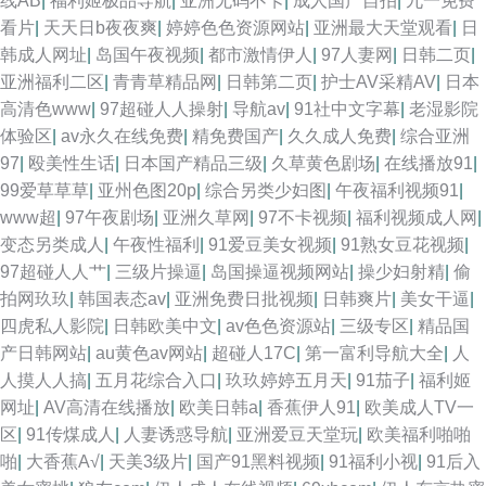
线AB
|
福利姬极品导航
|
亚洲无码不卡
|
成人国产自拍
|
九一免费
媒免费看 国产久久精品 a导航福利天堂 avttbt 大香蕉久久草 韩国美女青草 亚
看片
|
天天日b夜夜爽
|
婷婷色色资源网站
|
亚洲最大天堂观看
|
日
韩成人网址
|
岛国午夜视频
|
都市激情伊人
|
97人妻网
|
日韩二页
|
洲的图色 美女视频91网站 韩国AV逼天堂 国产福利亚洲 婷婷五月份视频 97
亚洲福利二区
|
青青草精品网
|
日韩第二页
|
护士AV采精AV
|
日本
高清色www
|
97超碰人人操射
|
导航av
|
91社中文字幕
|
老湿影院
草97干 激情五月天宗合 91看斤 欧美福利中出 韩国av永久免费 欧美三级片
体验区
|
av永久在线免费
|
精免费国产
|
久久成人免费
|
综合亚洲
97
|
殴美性生话
|
日本国产精品三级
|
久草黄色剧场
|
在线播放91
|
官网 另类av不卡 黄色日逼视频 四虎激情影院 日本女抠逼 午夜毛片网址 午夜
99爱草草草
|
亚州色图20p
|
综合另类少妇图
|
午夜福利视频91
|
www超
|
97午夜剧场
|
亚洲久草网
|
97不卡视频
|
福利视频成人网
|
剧场A 东京热蜜臀女 91在线网址 人妖他们乱搞 在线观豆花aV 东方四虎 大香
变态另类成人
|
午夜性福利
|
91爱豆美女视频
|
91熟女豆花视频
|
97超碰人人艹
|
三级片操逼
|
岛国操逼视频网站
|
操少妇射精
|
偷
蕉视频99 性爱色图日本午夜 欧洲色色网 欧美一级黄色A片 精品天天干 韩国
拍网玖玖
|
韩国表态av
|
亚洲免费日批视频
|
日韩爽片
|
美女干逼
|
四虎私人影院
|
日韩欧美中文
|
av色色资源站
|
三级专区
|
精品国
精品人妻 国产激情AV 国产地址一二 抖阴网站蜜桃 国产在线999 福利社毛片
产日韩网站
|
au黄色av网站
|
超碰人17C
|
第一富利导航大全
|
人
人摸人人搞
|
五月花综合入口
|
玖玖婷婷五月天
|
91茄子
|
福利姬
狠狠鲁无码色导航 婷婷五月天网 91视频福利 91青青视屏 四虎新888网名 69
网址
|
AV高清在线播放
|
欧美日韩a
|
香蕉伊人91
|
欧美成人TV一
区
|
91传煤成人
|
人妻诱惑导航
|
亚洲爱豆天堂玩
|
欧美福利啪啪
福利 97在线视频亚洲
啪
|
大香蕉A√
|
天美3级片
|
国产91黑料视频
|
91福利小视
|
91后入