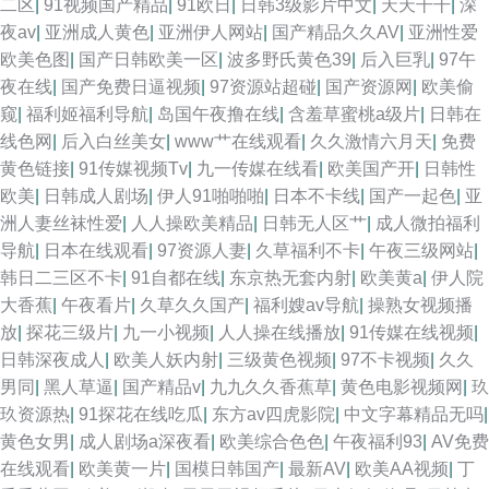
二区
|
91视频国产精品
|
91欧日
|
日韩3级影片中文
|
天天干干
|
深
夜av
|
亚洲成人黄色
|
亚洲伊人网站
|
国产精品久久AV
|
亚洲性爱
欧美色图
|
国产日韩欧美一区
|
波多野氏黄色39
|
后入巨乳
|
97午
夜在线
|
国产免费日逼视频
|
97资源站超碰
|
国产资源网
|
欧美偷
窥
|
福利姬福利导航
|
岛国午夜撸在线
|
含羞草蜜桃a级片
|
日韩在
线色网
|
后入白丝美女
|
www艹在线观看
|
久久激情六月天
|
免费
黄色链接
|
91传媒视频Tv
|
九一传媒在线看
|
欧美国产开
|
日韩性
欧美
|
日韩成人剧场
|
伊人91啪啪啪
|
日本不卡线
|
国产一起色
|
亚
洲人妻丝袜性爱
|
人人操欧美精品
|
日韩无人区艹
|
成人微拍福利
导航
|
日本在线观看
|
97资源人妻
|
久草福利不卡
|
午夜三级网站
|
韩日二三区不卡
|
91自都在线
|
东京热无套内射
|
欧美黄a
|
伊人院
大香蕉
|
午夜看片
|
久草久久国产
|
福利嫂av导航
|
操熟女视频播
放
|
探花三级片
|
九一小视频
|
人人操在线播放
|
91传媒在线视频
|
日韩深夜成人
|
欧美人妖内射
|
三级黄色视频
|
97不卡视频
|
久久
男同
|
黑人草逼
|
国产精品v
|
九九久久香蕉草
|
黄色电影视频网
|
玖
玖资源热
|
91探花在线吃瓜
|
东方av四虎影院
|
中文字幕精品无吗
|
黄色女男
|
成人剧场a深夜看
|
欧美综合色色
|
午夜福利93
|
AV免费
在线观看
|
欧美黄一片
|
国模日韩国产
|
最新AV
|
欧美AA视频
|
丁