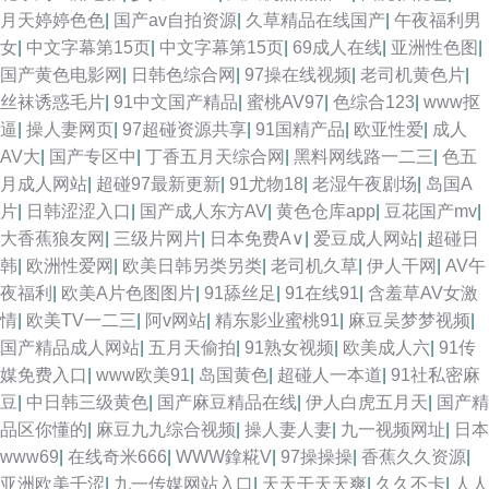
月天婷婷色色
|
国产av自拍资源
|
久草精品在线国产
|
午夜福利男
女
|
中文字幕第15页
|
中文字幕第15页
|
69成人在线
|
亚洲性色图
|
国产黄色电影网
|
日韩色综合网
|
97操在线视频
|
老司机黄色片
|
丝袜诱惑毛片
|
91中文国产精品
|
蜜桃AV97
|
色综合123
|
www抠
逼
|
操人妻网页
|
97超碰资源共享
|
91国精产品
|
欧亚性爱
|
成人
AV大
|
国产专区中
|
丁香五月天综合网
|
黑料网线路一二三
|
色五
月成人网站
|
超碰97最新更新
|
91尤物18
|
老湿午夜剧场
|
岛国A
片
|
日韩涩涩入口
|
国产成人东方AV
|
黄色仓库app
|
豆花国产mv
|
大香蕉狼友网
|
三级片网片
|
日本免费A∨
|
爱豆成人网站
|
超碰日
韩
|
欧洲性爱网
|
欧美日韩另类另类
|
老司机久草
|
伊人干网
|
AV午
夜福利
|
欧美A片色图图片
|
91舔丝足
|
91在线91
|
含羞草AV女激
情
|
欧美TV一二三
|
阿v网站
|
精东影业蜜桃91
|
麻豆吴梦梦视频
|
国产精品成人网站
|
五月天偷拍
|
91熟女视频
|
欧美成人六
|
91传
媒免费入口
|
www欧美91
|
岛国黄色
|
超碰人一本道
|
91社私密麻
豆
|
中日韩三级黄色
|
国产麻豆精品在线
|
伊人白虎五月天
|
国产精
品区你懂的
|
麻豆九九综合视频
|
操人妻人妻
|
九一视频网址
|
日本
www69
|
在线奇米666
|
WWW鎿糀V
|
97操操操
|
香蕉久久资源
|
亚洲欧美千涩
|
九一传媒网站入口
|
天天干天天爽
|
久久不卡
|
人人