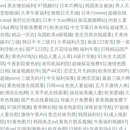
区 青娱乐青草91 俺来也色精工厂 91抖阴快播在线 黄色三级片视频 97福利
av
|
美女微拍福利
|
97视频91
|
日本片网址
|
韩国美女被操
|
男人天
堂狠狠操
|
久草午夜福利
|
狠狠日天天做
|
日本污www
|
超碰在线
超碰在线 超碰www97 51私拍 TS人妖专区 午夜福利3000 香焦视频在线播放
caop
|
肏屄社区电影
|
日本十大aⅴ网站
|
探花视频网站
|
内射人妻
14p
|
网址导航免费看片
|
欧美在线
|
中文字幕日本有码
|
超碰男人
伊人精品大香蕉 超碰人人摸人人 天天肏屄网站 日本A片网址 九九福利影院
在线
|
精品一区在
|
岛国欧美a级视频
|
变态另类在线观看
|
天美传
媒AV三级
|
韩日不卡三级片
|
久草福利天堂
|
操逼123首页
|
第一富
国产乱子伦Www 狼友福利社 99TV污黄 俺去也俺去啦 日韩中字中文字幕 玖
利导航大全
|
国产123页
|
五月花综合网
|
福利午夜
|
日韩精品国产
欧美
|
黄色AV地址
|
精品人妻人人草
|
A级片导航
|
91先生大战琪
草在线 亚洲色图婷婷五月 性爱日韩 91夫妻小视频 丰满人妻AV 麻豆传媒视
琪
|
午夜影院黄色的
|
老司机福利院
|
超碰探花免费91
|
激情色图
日韩
|
操逼视频软件
|
国产44页
|
涩涩五月天婷婷
|
欧美性爱100P
|
频 影音先锋操日 先锋成人资源 欧美色中色5 老司机影音先锋 av网站导航 91
超碰porn
|
三级无码片
|
中文福利深夜
|
亚洲涩涩操
|
最新三级片网
站
|
黄色链接在线观看
|
日韩sss
|
色色人妻超碰
|
五月天激情人体
|
剧场 午夜黄色电影 日韩性爱网站 日本激情综合 男人影音黄总在线 俺去也伦
欧洲综合色网
|
久草手机在线观看
|
操丝袜美腿人妻
|
欧美爱碰
|
久
草色视频
|
国产色在线看精品
|
传媒大片免费看
|
香蕉视频免费下
理 97超踫成人福利 亚洲欧美日韩另类 一本道做爱 AV女人天堂影院 涩涩AV
载
|
97操屄视频
|
青草网在线
|
狼友电影院
|
深夜欲室导航
|
97超碰
人妻自慰
|
激情午夜AV
|
变态丝袜另类
|
韩国福利社
|
91成人电影
草草黄色在线 欧美激eyy 97久草超碰 日本第一页色网 亚洲影院午夜AV 91巨
院
|
91黄色图片
|
韩国表态av
|
黄色片西瓜视频
|
午夜福利视频97
|
97色se
|
91啦刺激熟女
|
欧亚色图
|
日韩乱伦
|
午夜剧场A片
|
成人