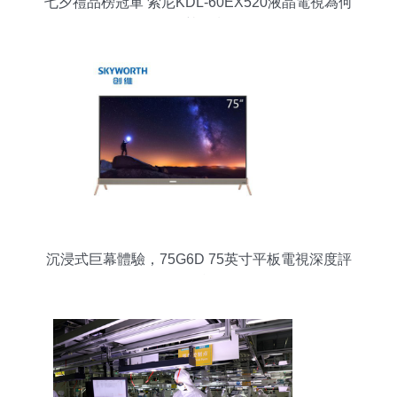
七夕禮品榜冠軍 索尼KDL-60EX520液晶電視為何
引發熱銷潮？
沉浸式巨幕體驗，75G6D 75英寸平板電視深度評
測