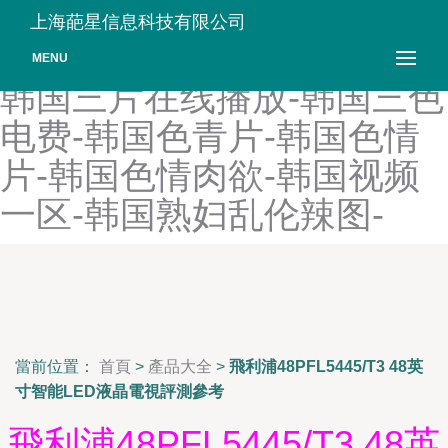
韩国三级中文电影-韩国三级
上海葩星信息科技有限公司
中文字-韩国三级中文字幕-
MENU
韩国三片在线播放-韩国三色
电费-韩国色青片-韩国色情
片-韩国色情肉欲-韩国视频
一区-韩国熟妇乱伦辣图-
當前位置：
首頁
>
產品大全
>
飛利浦48PFL5445/T3 48英
寸智能LED液晶電視評測參考
飛利浦48PFL5445/T3 48英