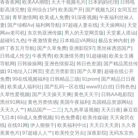
香香蕉网
|
欧美AA潮喷
|
天天干视频毛片
|
日本妈妈伦理
|
日韩电
影高清完整
|
亚州综合15P
|
欧美国产开
|
国产视频九区
|
女同互怼
互操
|
青草激情网
|
欧美成人免费
|
91深夜视频
|
午夜福利丝袜人
妻
|
国产绿帽Av
|
福利网导航
|
97超碰人妻在线
|
天天操网站
|
天堂
网av老司机
|
东京热亚洲传媒
|
男人的天堂网页版
|
天堂素人搭讪
|
超碰91九色
|
午夜激情黄色
|
日本精品VA网站
|
极品女神内射
|
婷
婷丁香五月导航
|
国产久草免费
|
亚洲影院97
|
黑丝袜诱惑国产
|
日韩成人性交
|
午夜秀秀
|
欧美激情另类
|
91超碰碰
|
欧美女主播
导航网
|
日韩操操网
|
亚洲色情探花
|
韩日色资源
|
国产精品黑丝传
媒
|
91地址入口网页
|
变态另类影音
|
国产久草要
|
超碰在线公开
免费
|
99在线视频福利
|
日韩精品三级
|
91prom
|
国产精品日日夜
夜
|
欧美成人福利社
|
国产乱码一区在线
|
www91白丝
|
日韩色色
|
久草性爱视频
|
国产天天操天天爽
|
黄色天天干
|
日韩AA电影院
|
黑丝91网站
|
黄色另类情感
|
美国午夜福利
|
岛国精品资源网站
|
天天久人艹
|
精品国产一二三
|
九九热草逼视频
|
天天日夜
|
麻豆双
飞日本
|
69成人免费视频
|
91色免费看
|
欧美传媒碰
|
天天肏屄在
线
|
在线91网
|
伊人狠狠干
|
欧美福利中出
|
天天日天天弄
|
久久香
蕉黄色片
|
97超碰人人艹
|
欧美性交另尖
|
深夜影院
|
无码东京热